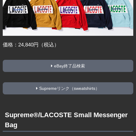
価格：24,840円（税込）
eBay終了品検索
Supremeリンク（sweatshirts）
Supreme®/LACOSTE Small Messenger
Bag