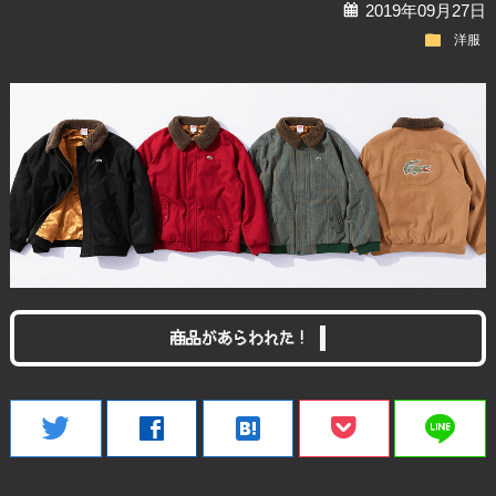
calendar
2019年09月27日
folder
洋服
商品があらわれた！
line
twitter
facebook
hatenabookmark