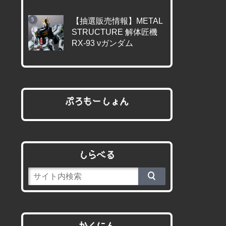
【抽選販売情報】METAL
STRUCTURE 解体匠機
RX-93 νガンダム
ぷろもーしょん
しらべる