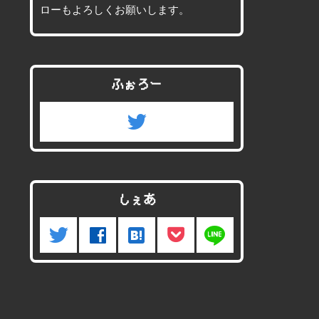
ローもよろしくお願いします。
ふぉろー
twitter
しぇあ
line
twitter
facebook
hatenabookmark