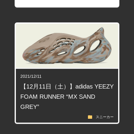
2021/12/11
【12月11日（土）】adidas YEEZY
FOAM RUNNER “MX SAND
GREY”
folder
スニーカー