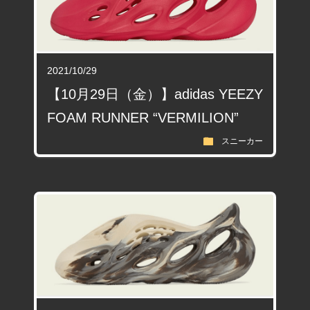
2021/10/29
【10月29日（金）】adidas YEEZY
FOAM RUNNER “VERMILION”
folder
スニーカー