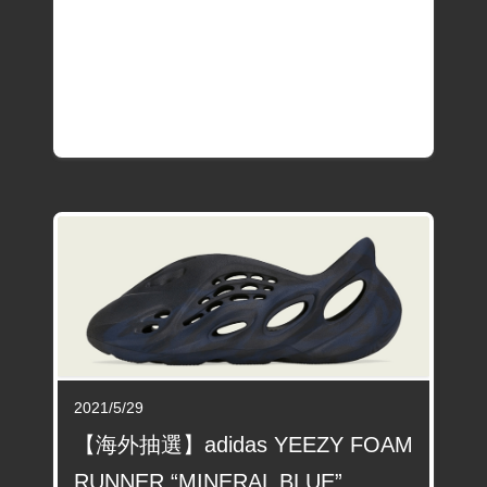
2021/5/29
【海外抽選】adidas YEEZY FOAM
RUNNER “MINERAL BLUE”