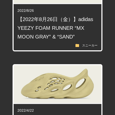
2022/8/26
【2022年8月26日（金）】adidas
YEEZY FOAM RUNNER “MX
MOON GRAY” & “SAND”
folder
スニーカー
2022/4/22