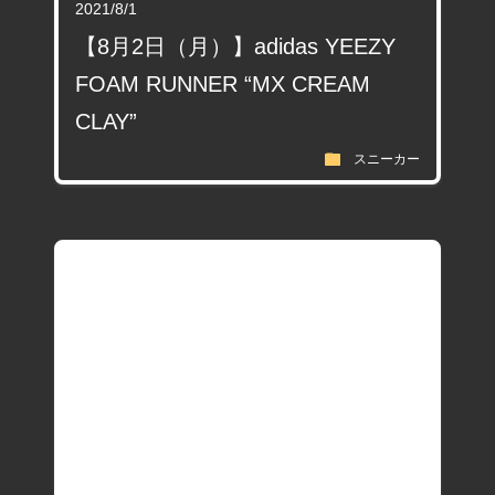
2021/8/1
【8月2日（月）】adidas YEEZY
FOAM RUNNER “MX CREAM
CLAY”
folder
スニーカー