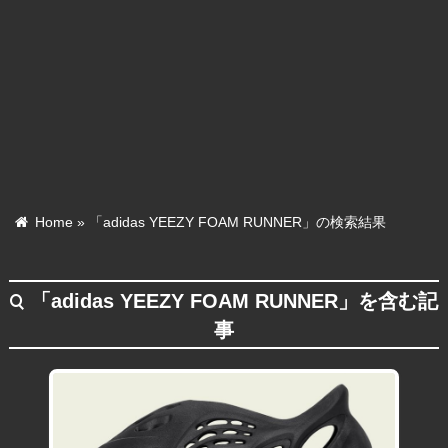
Home
»
「adidas YEEZY FOAM RUNNER」の検索結果
「adidas YEEZY FOAM RUNNER」を含む記
search
事